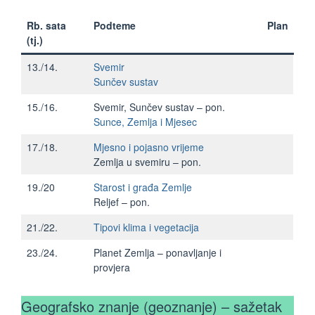
Rb. sata
Podteme
Plan
(tj.)
13./14.
Svemir
Sunčev sustav
15./16.
Svemir, Sunčev sustav – pon.
Sunce, Zemlja i Mjesec
17./18.
Mjesno i pojasno vrijeme
Zemlja u svemiru – pon.
19./20
Starost i građa Zemlje
Reljef – pon.
21./22.
Tipovi klima i vegetacija
23./24.
Planet Zemlja – ponavljanje i
provjera
Geografsko znanje (geoznanje) – sažetak