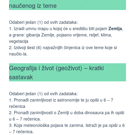
naučenog iz teme
Odaberi jedan (1) od ovih zadataka:
1. Izradi umnu mapu u kojoj će u središtu biti pojam
Zemlja
,
a grane: gibanja Zemlje, pojasno vrijeme, reljef, klima,
vegetacija
2. Izdvoji šest (6) najvažnijih činjenica iz ove teme koje si
naučio-la.
Geografija i život (geoživot) – kratki
sastavak
Odaberi jedan (1) od ovih zadataka:
1. Pronađi zanimljivost iz astronomije te ju opiši u 6 – 7
rečenica
2. Pronađi zanimljivosti o Zemlji u doba dinosaura pa ih opiši
u 6 – 7 rečenica.
3. Koja meteorološka pojava te zanima. Istraži je pa opiši u 6
– 7 rečenica.