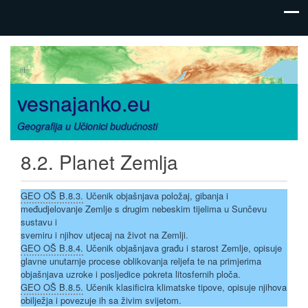
vesnajanko.eu
Geografija u Učionici budućnosti
8.2. Planet Zemlja
GEO OŠ B.8.3.
Učenik objašnjava položaj, gibanja i
međudjelovanje Zemlje s drugim nebeskim tijelima u Sunčevu
sustavu i
svemiru i njihov utjecaj na život na Zemlji.
GEO OŠ B.8.4.
Učenik objašnjava građu i starost Zemlje, opisuje
glavne unutarnje procese oblikovanja reljefa te na primjerima
objašnjava uzroke i posljedice pokreta litosfernih ploča.
GEO OŠ B.8.5.
Učenik klasificira klimatske tipove, opisuje njihova
obilježja i povezuje ih sa živim svijetom.