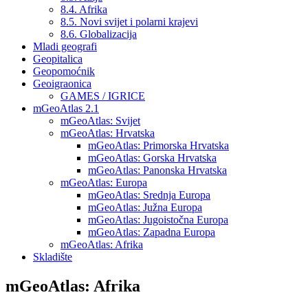
8.4. Afrika
8.5. Novi svijet i polarni krajevi
8.6. Globalizacija
Mladi geografi
Geopitalica
Geopomoćnik
Geoigraonica
GAMES / IGRICE
mGeoAtlas 2.1
mGeoAtlas: Svijet
mGeoAtlas: Hrvatska
mGeoAtlas: Primorska Hrvatska
mGeoAtlas: Gorska Hrvatska
mGeoAtlas: Panonska Hrvatska
mGeoAtlas: Europa
mGeoAtlas: Srednja Europa
mGeoAtlas: Južna Europa
mGeoAtlas: Jugoistočna Europa
mGeoAtlas: Zapadna Europa
mGeoAtlas: Afrika
Skladište
mGeoAtlas: Afrika