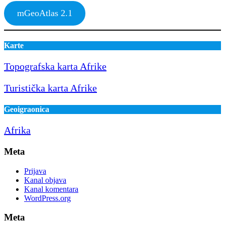
mGeoAtlas 2.1
Karte
Topografska karta Afrike
Turistička karta Afrike
Geoigraonica
Afrika
Meta
Prijava
Kanal objava
Kanal komentara
WordPress.org
Meta