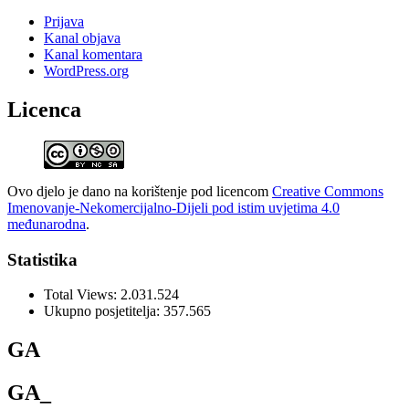
Prijava
Kanal objava
Kanal komentara
WordPress.org
Licenca
Ovo djelo je dano na korištenje pod licencom
Creative Commons
Imenovanje-Nekomercijalno-Dijeli pod istim uvjetima 4.0
međunarodna
.
Statistika
Total Views:
2.031.524
Ukupno posjetitelja:
357.565
GA
GA_