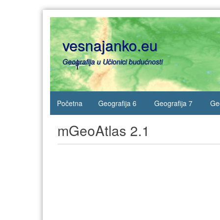
Skip
to
content
vesnajanko.eu
Geografija u Učionici budućnosti
Početna
Geografija 6
Geografija 7
Geo
mGeoAtlas 2.1