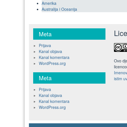
Amerika
Australija i Oceanija
Lic
Meta
Prijava
Kanal objava
Kanal komentara
Ovo dje
WordPress.org
licenc
Imenov
Meta
istim 
Prijava
Kanal objava
Kanal komentara
WordPress.org