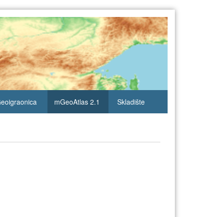
eoigraonica
mGeoAtlas 2.1
Skladište