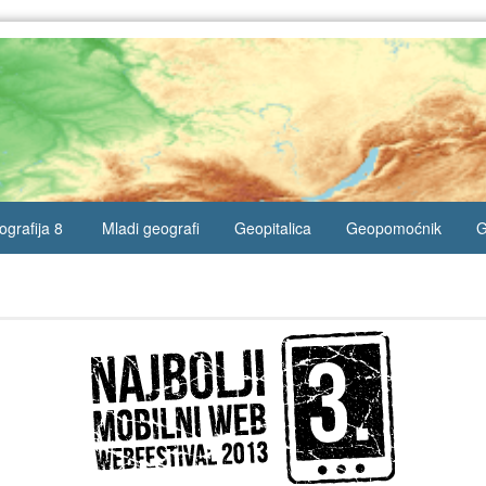
grafija 8
Mladi geografi
Geopitalica
Geopomoćnik
G