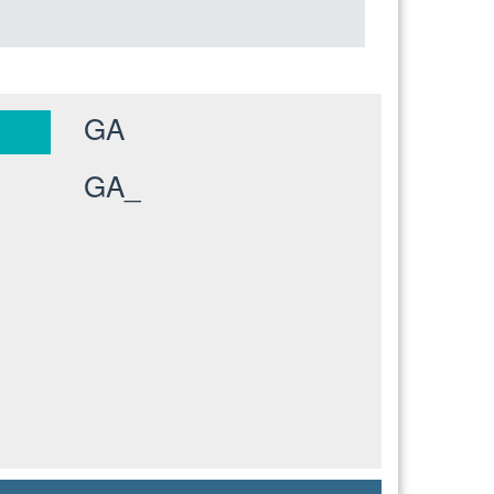
GA
GA_