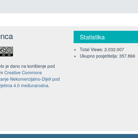
enca
Statistika
Total Views:
2.032.007
Ukupno posjetitelja:
357.866
lo je dano na korištenje pod
om
Creative Commons
anje-Nekomercijalno-Dijeli pod
uvjetima 4.0 međunarodna
.