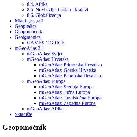
8.4. Afrika
8.5. Novi svijet i polarni krajevi
8.6. Globalizacija
Mladi geografi
Geopitalica
Geopomoćnik
Geoigraonica
GAMES / IGRICE
mGeoAtlas 2.1
mGeoAtlas: Svijet
mGeoAtlas: Hrvatska
mGeoAtlas: Primorska Hrvatska
mGeoAtlas: Gorska Hrvatska
mGeoAtlas: Panonska Hrvatska
mGeoAtlas: Europa
mGeoAtlas: Srednja Europa
mGeoAtlas: Južna Europa
mGeoAtlas: Jugoistočna Europa
mGeoAtlas: Zapadna Europa
mGeoAtlas: Afrika
Skladište
Geopomoćnik