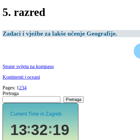
5. razred
Zadaci i vježbe za lakše učenje Geografije.
Strane svijeta na kompasu
Kontinenti i oceani
Page
,
Page
,
Page
,
Page
Pages:
1
2
3
4
Pretraga
Pretraga