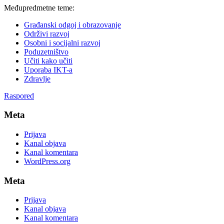
Međupredmetne teme:
Građanski odgoj i obrazovanje
Održivi razvoj
Osobni i socijalni razvoj
Poduzetništvo
Učiti kako učiti
Uporaba IKT-a
Zdravlje
Raspored
Meta
Prijava
Kanal objava
Kanal komentara
WordPress.org
Meta
Prijava
Kanal objava
Kanal komentara