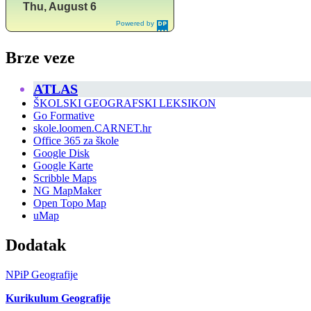
Brze veze
ATLAS
ŠKOLSKI GEOGRAFSKI LEKSIKON
Go Formative
skole.loomen.CARNET.hr
Office 365 za škole
Google Disk
Google Karte
Scribble Maps
NG MapMaker
Open Topo Map
uMap
Dodatak
NPiP Geografije
Kurikulum Geografije