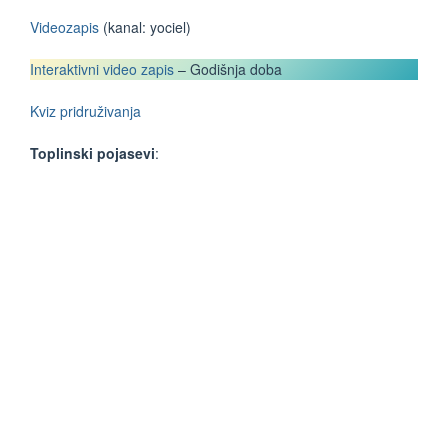
Videozapis
(kanal: yociel)
Interaktivni video zapis
– Godišnja doba
Kviz pridruživanja
Toplinski pojasevi
: