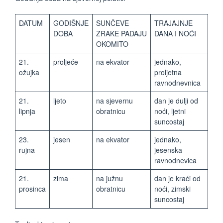
DATUM
GODIŠNJE
SUNČEVE
TRAJAJNJE
DOBA
ZRAKE PADAJU
DANA I NOĆI
OKOMITO
21.
proljeće
na ekvator
jednako,
ožujka
proljetna
ravnodnevnica
21.
ljeto
na sjevernu
dan je dulji od
lipnja
obratnicu
noći, ljetni
suncostaj
23.
jesen
na ekvator
jednako,
rujna
jesenska
ravnodnevica
21.
zima
na južnu
dan je kraći od
prosinca
obratnicu
noći, zimski
suncostaj