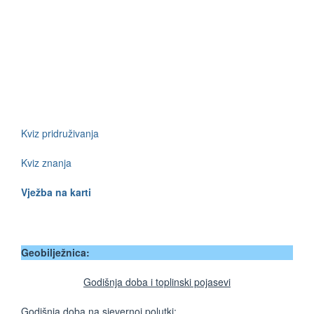
Kviz pridruživanja
Kviz znanja
Vježba na karti
Geobilježnica:
Godišnja doba i toplinski pojasevi
Godišnja doba na sjevernoj polutki: