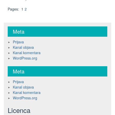
Page
,
Page
Pages:
1
2
Meta
Prijava
Kanal objava
Kanal komentara
WordPress.org
Meta
Prijava
Kanal objava
Kanal komentara
WordPress.org
Licenca