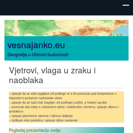
vesnajanko.eu
Geografija u Učionici budućnosti
Vjetrovi, vlaga u zraku i
naoblaka
– opisuje da se zrak zagrijava od podloge te s tim povezuje pad temperature u
troposferi s porastom nadmorske visine
– opisuje da se topli zrak (zagrijan od podloge) uzdiže, a hladan spušta
– povezuje tlak zraka s nastankom vjetra i stabilnošću vremena, opisuje ciklonu i
anticiklonu
– opisuje planetarne vjetrove i njihova obilježja
– razlikuje vrste padalina i opisuje njihov nastanak
Pogledaj prezentaciju ovdje
.